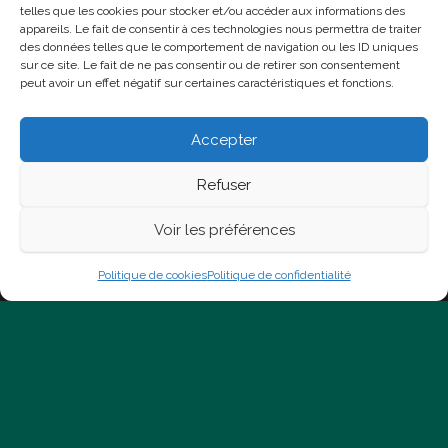
telles que les cookies pour stocker et/ou accéder aux informations des
appareils. Le fait de consentir à ces technologies nous permettra de traiter
des données telles que le comportement de navigation ou les ID uniques
Facebook
Twitter
Politique
sur ce site. Le fait de ne pas consentir ou de retirer son consentement
peut avoir un effet négatif sur certaines caractéristiques et fonctions.
de confidentialité
Politique de
cookies (UE)
Conditions
générales
Accepter
Refuser
Voir les préférences
Fièrement propulsé par
WordPress
|
Thème :
Head
Blog
Politique de cookies
Politique de confidentialité