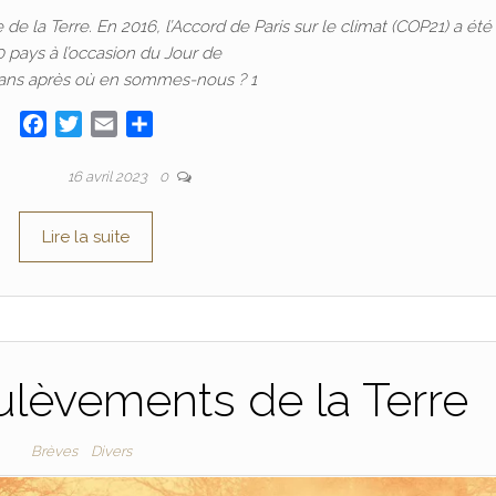
de la Terre. En 2016, l’Accord de Paris sur le climat (COP21) a été
0 pays à l’occasion du Jour de
 7 ans après où en sommes-nous ? 1
F
T
E
P
a
w
m
a
c
i
a
r
r
ADRIEN
16 avril 2023
0
e
t
i
t
b
t
l
a
Lire la suite
o
e
g
o
r
e
k
r
lèvements de la Terre
Brèves
Divers