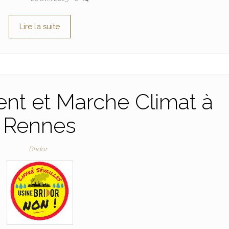
e
t
i
t
b
t
l
a
Lire la suite
o
e
g
o
r
e
k
r
t et Marche Climat à
Rennes
Bridor