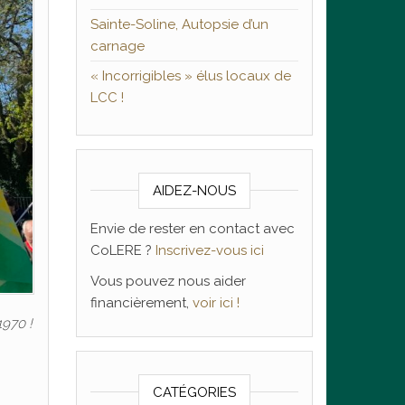
Sainte-Soline, Autopsie d’un
carnage
« Incorrigibles » élus locaux de
LCC !
AIDEZ-NOUS
Envie de rester en contact avec
CoLERE ?
Inscrivez-vous ici
Vous pouvez nous aider
financièrement,
voir ici !
1970 !
CATÉGORIES