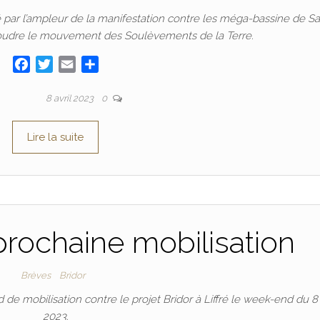
ar l’ampleur de la manifestation contre les méga-bassine de Sa
soudre le mouvement des Soulèvements de la Terre.
F
T
E
P
a
w
m
a
c
i
a
r
r
ADRIEN
8 avril 2023
0
e
t
i
t
b
t
l
a
Lire la suite
o
e
g
o
r
e
k
r
prochaine mobilisation
Brèves
Bridor
de mobilisation contre le projet Bridor à Liffré le week-end du 8 
2023.