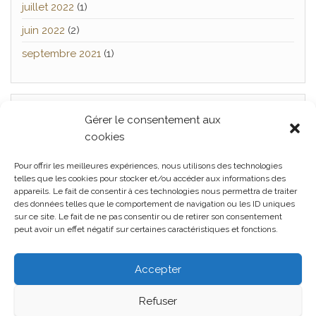
juillet 2022
(1)
juin 2022
(2)
septembre 2021
(1)
Gérer le consentement aux
TWITTER
cookies
[custom-twitter-feeds]
Pour offrir les meilleures expériences, nous utilisons des technologies
telles que les cookies pour stocker et/ou accéder aux informations des
appareils. Le fait de consentir à ces technologies nous permettra de traiter
des données telles que le comportement de navigation ou les ID uniques
Facebook
Twitter
Politique
sur ce site. Le fait de ne pas consentir ou de retirer son consentement
peut avoir un effet négatif sur certaines caractéristiques et fonctions.
de confidentialité
Politique de
cookies (UE)
Conditions
générales
Accepter
Refuser