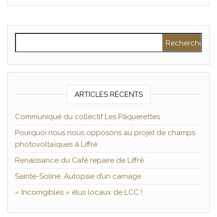
k
r
Rechercher :
ARTICLES RÉCENTS
Communiqué du collectif Les Pâquerettes
Pourquoi nous nous opposons au projet de champs
photovoltaïques à Liffré
Renaissance du Café repaire de Liffré
Sainte-Soline, Autopsie d’un carnage
« Incorrigibles » élus locaux de LCC !