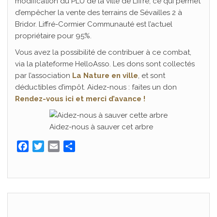
modification du PLU de la ville de Liffré, ce qui permet
d’empêcher la vente des terrains de Sévailles 2 à
Bridor. Liffré-Cormier Communauté est l’actuel
propriétaire pour 95%.
Vous avez la possibilité de contribuer à ce combat,
via la plateforme HelloAsso. Les dons sont collectés
par l’association
La Nature en ville
, et sont
déductibles d’impôt. Aidez-nous : faites un don
Rendez-vous ici et merci d’avance !
Aidez-nous à sauver cet arbre
F
T
E
P
a
w
m
a
c
i
a
r
e
t
i
t
b
t
l
a
o
e
g
o
r
e