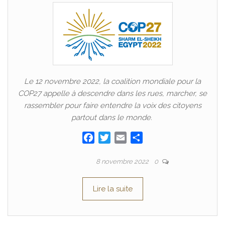
Le 12 novembre 2022, la coalition mondiale pour la
COP27 appelle à descendre dans les rues, marcher, se
rassembler pour faire entendre la voix des citoyens
partout dans le monde.
F
T
E
P
a
w
m
a
c
i
a
r
Par
ADRIEN
8 novembre 2022
0
e
t
i
t
b
t
l
a
Lire la suite
o
e
g
o
r
e
k
r