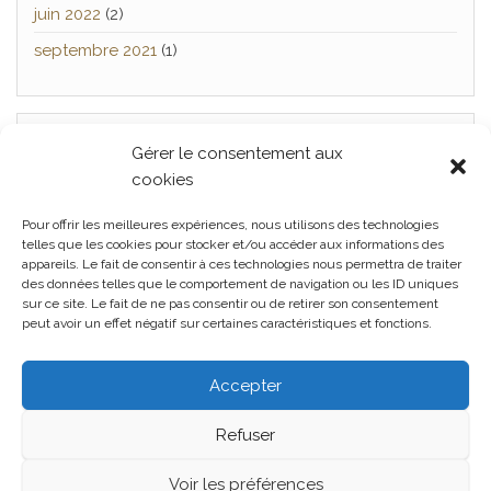
juin 2022
(2)
septembre 2021
(1)
Gérer le consentement aux
TWITTER
cookies
[custom-twitter-feeds]
Pour offrir les meilleures expériences, nous utilisons des technologies
telles que les cookies pour stocker et/ou accéder aux informations des
appareils. Le fait de consentir à ces technologies nous permettra de traiter
des données telles que le comportement de navigation ou les ID uniques
Facebook
Twitter
Politique
sur ce site. Le fait de ne pas consentir ou de retirer son consentement
peut avoir un effet négatif sur certaines caractéristiques et fonctions.
de confidentialité
Politique de
cookies (UE)
Conditions
générales
Accepter
Refuser
Voir les préférences
Fièrement propulsé par
WordPress
|
Thème :
Head