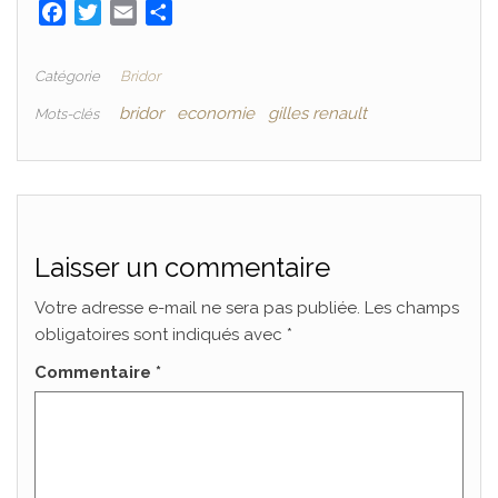
F
T
E
P
a
w
m
a
c
i
a
r
Catégorie
Bridor
e
t
i
t
bridor
economie
gilles renault
Mots-clés
b
t
l
a
o
e
g
o
r
e
k
r
Laisser un commentaire
Votre adresse e-mail ne sera pas publiée.
Les champs
obligatoires sont indiqués avec
*
Commentaire
*