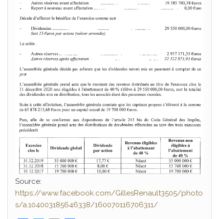
Source:
https://www.facebook.com/GillesRenault3505/photo
s/a.104003185646338/160070116706311/