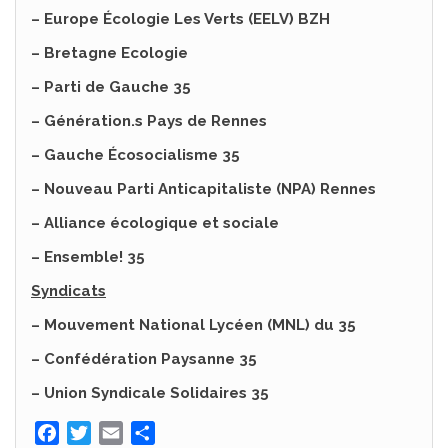
– Europe Écologie Les Verts (EELV) B
ZH
– Bretagne Ecologie
–
Parti de Gauche 35
–
Génération.s
Pays de Rennes
– Gauche Écosocialisme 35
– Nouveau Parti Anticapitaliste (NPA) Rennes
– Alliance écologique et sociale
– Ensemble! 35
Syndicats
– Mouvement National Lycéen (MNL) du 35
– Confédération Paysanne 35
– Union Syndicale Solidaires 35
F
T
E
P