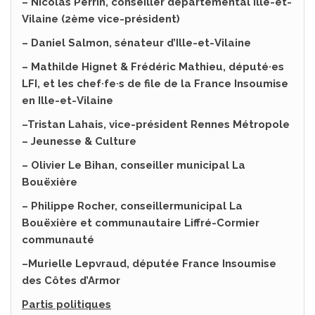
– Nicolas Perrin, conseiller départemental Ille-et-
Vilaine
(2ème vice-président)
– Daniel Salmon, sénateur d’Ille-et-Vilaine
– Mathilde Hignet & Frédéric Mathieu, député·es
LFI, et les chef·fe·s de file de la France Insoumise
en Ille-et-Vilaine
–Tristan Lahais, vice-président Rennes Métropole
– Jeunesse & Culture
–
Olivier Le Bihan, conseiller municipal La
Bouëxière
– Philippe Rocher,
conseiller
municipal
La
Bouëxière
et
communautaire Liffré-Cormier
communauté
–
Muriel
le Lepvraud, députée France Insoumise
des Côtes d’Armor
Partis politiques