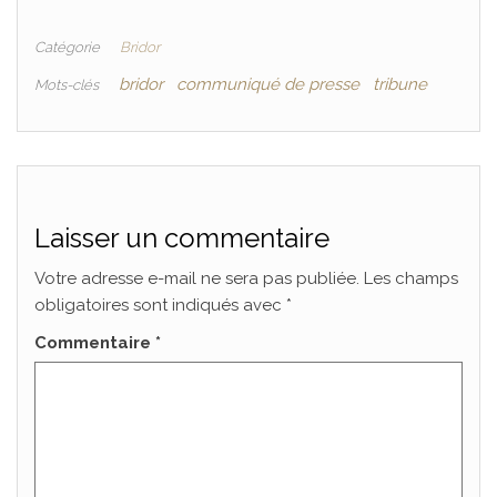
a
w
m
a
c
i
a
r
Catégorie
Bridor
e
t
i
t
bridor
communiqué de presse
tribune
Mots-clés
b
t
l
a
o
e
g
o
r
e
k
r
Laisser un commentaire
Votre adresse e-mail ne sera pas publiée.
Les champs
obligatoires sont indiqués avec
*
Commentaire
*