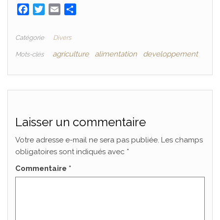
F
T
E
P
a
w
m
a
c
i
a
r
Catégorie
Divers
e
t
i
t
agriculture
alimentation
developpement
Mots-clés
b
t
l
a
o
e
g
o
r
e
k
r
Laisser un commentaire
Votre adresse e-mail ne sera pas publiée.
Les champs
obligatoires sont indiqués avec
*
Commentaire
*