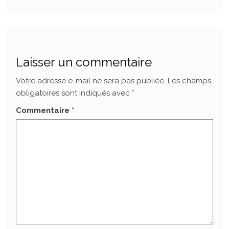
o
e
g
o
r
e
k
r
Laisser un commentaire
Votre adresse e-mail ne sera pas publiée.
Les champs
obligatoires sont indiqués avec
*
Commentaire
*