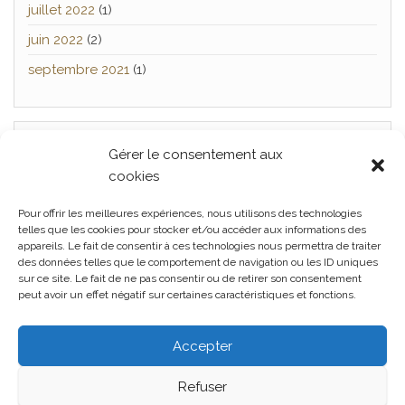
juillet 2022
(1)
juin 2022
(2)
septembre 2021
(1)
Gérer le consentement aux
TWITTER
cookies
[custom-twitter-feeds]
Pour offrir les meilleures expériences, nous utilisons des technologies
telles que les cookies pour stocker et/ou accéder aux informations des
appareils. Le fait de consentir à ces technologies nous permettra de traiter
des données telles que le comportement de navigation ou les ID uniques
Facebook
Twitter
Politique
sur ce site. Le fait de ne pas consentir ou de retirer son consentement
peut avoir un effet négatif sur certaines caractéristiques et fonctions.
de confidentialité
Politique de
cookies (UE)
Conditions
générales
Accepter
Refuser